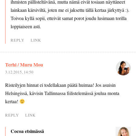
ihmisten pällisteltävänä, mutta nämä eivät tosiaan näyttäneet
lainkaan kärsiviltä, joten me ei jaksettu tällä kertaa järkyttyä :).
Toivoa kyllä sopii, etteivät samat porot joudu lusimaan torilla
loppiaiseen asti.
REPLY
LINK
Terhi / Muru Mou
3.12.2015, 14:50
Risteilyjen hinnat ei todellakaan päätä huimaa! Jos asuisin
Helsingissä, kävisin Tallinnassa fiilistelemässä joulua monta
kertaa!
REPLY
LINK
Cocoa etsimässä