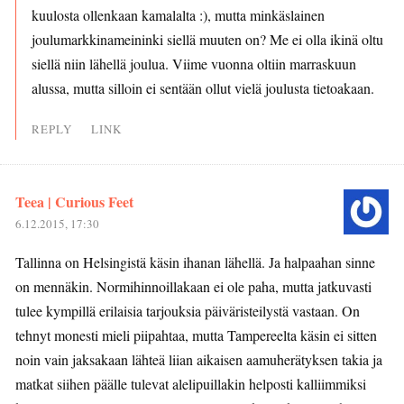
kuulosta ollenkaan kamalalta :), mutta minkäslainen
joulumarkkinameininki siellä muuten on? Me ei olla ikinä oltu
siellä niin lähellä joulua. Viime vuonna oltiin marraskuun
alussa, mutta silloin ei sentään ollut vielä joulusta tietoakaan.
REPLY
LINK
Teea | Curious Feet
6.12.2015, 17:30
Tallinna on Helsingistä käsin ihanan lähellä. Ja halpaahan sinne
on mennäkin. Normihinnoillakaan ei ole paha, mutta jatkuvasti
tulee kympillä erilaisia tarjouksia päiväristeilystä vastaan. On
tehnyt monesti mieli piipahtaa, mutta Tampereelta käsin ei sitten
noin vain jaksakaan lähteä liian aikaisen aamuherätyksen takia ja
matkat siihen päälle tulevat alelipuillakin helposti kalliimmiksi