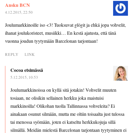
Ansku BCN
4.12.2015, 22:50
Joulumarkkinoille iso <3! Tuoksuvat glögit ja ehkä jopa vohvelit,
ihanat joulukoristeet, musiikki… En kestä ajatusta, että tänä
vuonna joudun tyytymään Barcelonan tarjontaan!
REPLY
LINK
Cocoa etsimässä
5.12.2015, 10:53
Joulumarkkinoissa on kyllä sitä jotakin! Vohvelit muuten
tosiaan, ne olisikin sellainen herkku joka maistuisi
markkinoilla! Olikohan tuolla Tallinnassa vohveleita? Ei
ainakaan osunut silmään, mutta me oltiin toisaalta just tulossa
tai menossa syömään, joten ei katseltu herkkukojuja sillä
silmällä. Meidän mielestä Barcelonan tarjontaan tyytyminen ei