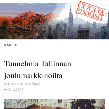
≡ MENU
Tunnelmia Tallinnan
joulumarkkinoilta
by
COCOA ETSIMÄSSÄ
on
3.12.2015