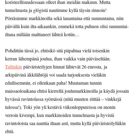
koristeellisuudessaan olleet ihan meidän makuun. Mutta
tunnelmasta ja glögistä nautimme kyllä täysin rinnoin!
Pörräsimme markkinoilla sekä lauantaina että sunnuntaina, niin
päivällä kuin ilta-aikaankin, emmekä totta puhuen olisi sunnuntai-
iltana millään malttaneet lähteä kotiin…
Pohdittiin tässä jo, ehtisikö sitä piipahtaa vielä toisenkin
kerran lähempänä joulua, ihan vaikka vain päiväseltään.
Tallinkin
päiväristeilyjen hinnat lähtevät 26 eurosta, ja
arkipäivinä äkkilähtöjä voi saada tarjouksesta vieläkin
edullisemmin, ei ollenkaan paha! Muutaman tunnin
maissaoloaikana ehtisi kierrellä joulumarkkinoilla ja käydä jossain
hyvässä ravintolassa syömässä (niitä muuten riittää – vinkkejä
tulossa!). Toki yön yli kestävä viikonloppureissu on monin
verroin kivempi, kun markkinoiden tunnelmasta ja hyvistä
ravintoloista saa nauttia iltaan asti, mutta kyllä päiväristeilylläkin
ehtii.