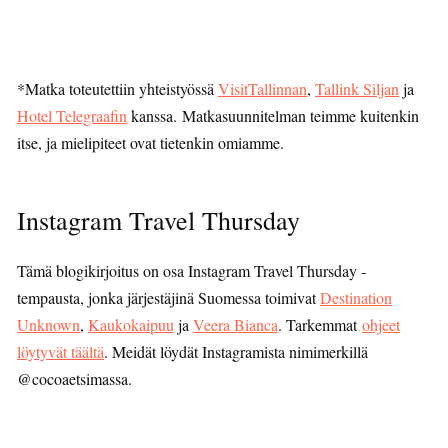
*Matka toteutettiin yhteistyössä
VisitTallinnan
,
Tallink Siljan
ja
Hotel Telegraafin
kanssa. Matkasuunnitelman teimme kuitenkin
itse, ja mielipiteet ovat tietenkin omiamme.
Instagram Travel Thursday
Tämä blogikirjoitus on osa Instagram Travel Thursday -
tempausta, jonka järjestäjinä Suomessa toimivat
Destination
Unknown
,
Kaukokaipuu
ja
Veera Bianca
. Tarkemmat
ohjeet
löytyvät täältä
. Meidät löydät Instagramista nimimerkillä
@cocoaetsimassa.