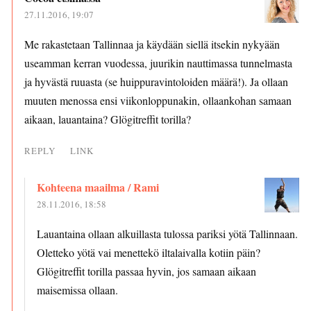
27.11.2016, 19:07
Me rakastetaan Tallinnaa ja käydään siellä itsekin nykyään
useamman kerran vuodessa, juurikin nauttimassa tunnelmasta
ja hyvästä ruuasta (se huippuravintoloiden määrä!). Ja ollaan
muuten menossa ensi viikonloppunakin, ollaankohan samaan
aikaan, lauantaina? Glögitreffit torilla?
REPLY
LINK
Kohteena maailma / Rami
28.11.2016, 18:58
Lauantaina ollaan alkuillasta tulossa pariksi yötä Tallinnaan.
Oletteko yötä vai menettekö iltalaivalla kotiin päin?
Glögitreffit torilla passaa hyvin, jos samaan aikaan
maisemissa ollaan.