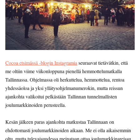
Cocoa etsimässä -blogin Instagramia
seuraavat tietävätkin, että
me oltiin viime viikonloppuna pienellä hemmottelumatkalla
Tallinnassa. Ohjelmassa oli herkuttelua, hemmottelua, rentoa
yhdessäoloa ja yksi yllätysohjelmanumerokin, mutta reissun
ajankohta valikoitui pelkästään Tallinnan tunnelmallisten
joulumarkkinoiden perusteella.
Kesän jälkeen paras ajankohta matkustaa Tallinnaan on
ehdottomasti joulumarkkinoiden aikaan. Me ei olla aikaisemmin
oltu, mutta tulevaisuudessa meinataan ottaa joulumarkkinareissu