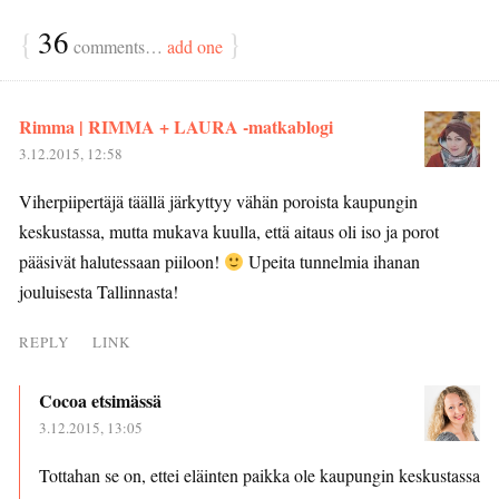
{
36
}
comments…
add one
Rimma | RIMMA + LAURA -matkablogi
3.12.2015, 12:58
Viherpiipertäjä täällä järkyttyy vähän poroista kaupungin
keskustassa, mutta mukava kuulla, että aitaus oli iso ja porot
pääsivät halutessaan piiloon!
Upeita tunnelmia ihanan
jouluisesta Tallinnasta!
REPLY
LINK
Cocoa etsimässä
3.12.2015, 13:05
Tottahan se on, ettei eläinten paikka ole kaupungin keskustassa