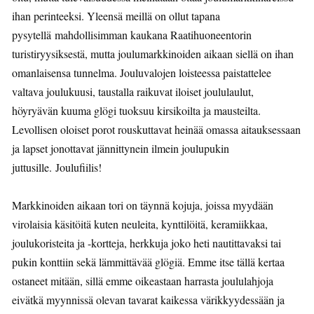
ihan perinteeksi. Yleensä meillä on ollut tapana
pysytellä mahdollisimman kaukana Raatihuoneentorin
turistiryysiksestä, mutta joulumarkkinoiden aikaan siellä on ihan
omanlaisensa tunnelma. Jouluvalojen loisteessa paistattelee
valtava joulukuusi, taustalla raikuvat iloiset joululaulut,
höyryävän kuuma glögi tuoksuu kirsikoilta ja mausteilta.
Levollisen oloiset porot rouskuttavat heinää omassa aitauksessaan
ja lapset jonottavat jännittynein ilmein joulupukin
juttusille. Joulufiilis!
Markkinoiden aikaan tori on täynnä kojuja, joissa myydään
virolaisia käsitöitä kuten neuleita, kynttilöitä, keramiikkaa,
joulukoristeita ja -kortteja, herkkuja joko heti nautittavaksi tai
pukin konttiin sekä lämmittävää glögiä. Emme itse tällä kertaa
ostaneet mitään, sillä emme oikeastaan harrasta joululahjoja
eivätkä myynnissä olevan tavarat kaikessa värikkyydessään ja