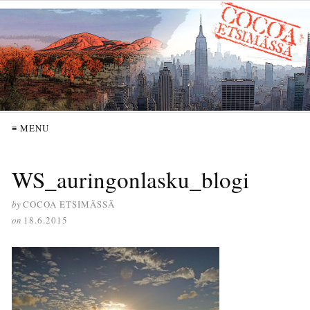
≡ MENU
WS_auringonlasku_blogi
by
COCOA ETSIMÄSSÄ
on
18.6.2015