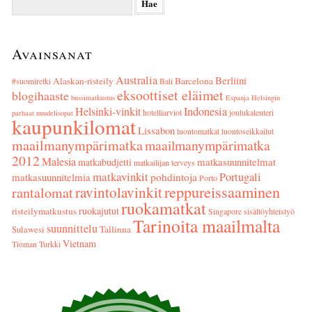
Avainsanat
Australia
Berliini
Alaskan-risteily
Barcelona
#suomiretki
Bali
eksoottiset eläimet
blogihaaste
bussimatkustus
Espanja
Helsingin
Helsinki-vinkit
Indonesia
hotelliarviot
joulukalenteri
parhaat nuudelisopat
kaupunkilomat
Lissabon
luontomatkat
luontoseikkailut
maailmanympärimatka
maailmanympärimatka
2012
Malesia
matkasuunnitelmat
matkabudjetti
matkailijan terveys
matkavinkit
Portugali
matkasuunnitelmia
pohdintoja
Porto
reppureissaaminen
ravintolavinkit
rantalomat
ruokamatkat
ruokajutut
risteilymatkustus
Singapore
sisältöyhteistyö
Tarinoita maailmalta
suunnittelu
Tallinna
Sulawesi
Vietnam
Tioman
Turkki