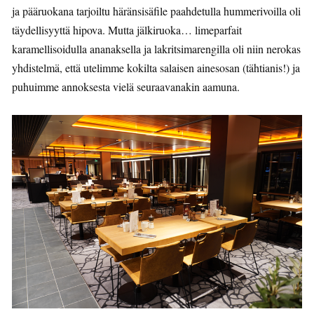
ja pääruokana tarjoiltu häränsisäfile paahdetulla hummerivoilla oli
täydellisyyttä hipova. Mutta jälkiruoka… limeparfait
karamellisoidulla ananaksella ja lakritsimarengilla oli niin nerokas
yhdistelmä, että utelimme kokilta salaisen ainesosan (tähtianis!) ja
puhuimme annoksesta vielä seuraavanakin aamuna.