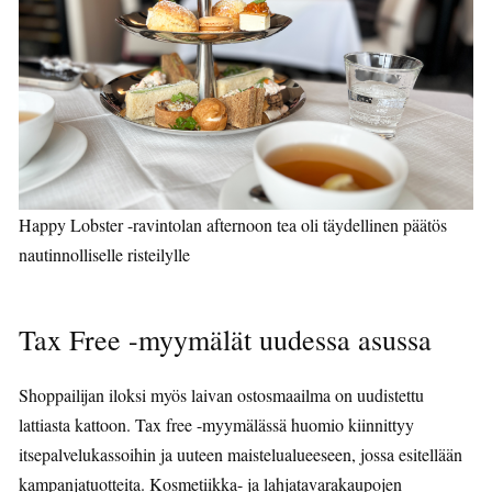
Happy Lobster -ravintolan afternoon tea oli täydellinen päätös
nautinnolliselle risteilylle
Tax Free -myymälät uudessa asussa
Shoppailijan iloksi myös laivan ostosmaailma on uudistettu
lattiasta kattoon. Tax free -myymälässä huomio kiinnittyy
itsepalvelukassoihin ja uuteen maistelualueeseen, jossa esitellään
kampanjatuotteita. Kosmetiikka- ja lahjatavarakaupojen