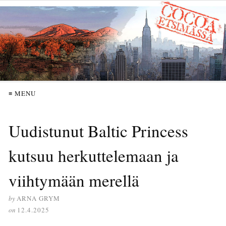
≡ MENU
Uudistunut Baltic Princess
kutsuu herkuttelemaan ja
viihtymään merellä
by
ARNA GRYM
on
12.4.2025