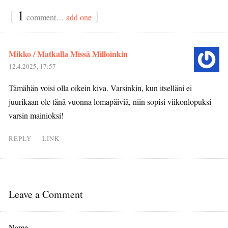
{
1
}
comment…
add one
Mikko / Matkalla Missä Milloinkin
12.4.2025, 17:57
Tämähän voisi olla oikein kiva. Varsinkin, kun itselläni ei
juurikaan ole tänä vuonna lomapäiviä, niin sopisi viikonlopuksi
varsin mainioksi!
REPLY
LINK
Leave a Comment
Name