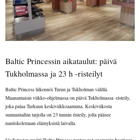
Baltic Princessin aikataulut: päivä
Tukholmassa ja 23 h -risteilyt
Baltic Princess liikennöi Turun ja Tukholman välillä.
Maanantaisin viikko-ohjelmassa on päivä Tukholmassa -risteily,
joka palaa Turkuun keskiviikkoaamuna. Keskiviikosta
sunnuntaihin tarjolla on 23 tunnin risteily, jolla pääsee
nautiskelemaan elämyksistä laivalla.
Uudistusten myötä Baltic Princess tuntuu nyt enemmän boutique-