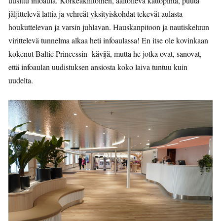
uusittu infoaula. Korkeakiiltoinen, aaltoileva kattopinta, puuta
jäljittelevä lattia ja vehreät yksityiskohdat tekevät aulasta
houkuttelevan ja varsin juhlavan. Hauskanpitoon ja nautiskeluun
virittelevä tunnelma alkaa heti infoaulassa! En itse ole kovinkaan
kokenut Baltic Princessin -kävijä, mutta he jotka ovat, sanovat,
että infoaulan uudistuksen ansiosta koko laiva tuntuu kuin
uudelta.