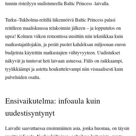
tunnin risteilyyn uudistuneella Baltic Princess -laivalla.
Turku–Tukholma-reitillä liikennöivä Baltic Princess palasi
reitilleen maaliskuussa telakoinnin jälkeen – ja lopputulos on
upea! Kolmen viikon remontissa uusittiin niin tekniikkaa kuin
matkustajatilojakin, ja peräti puolet kahdeksan miljoonan euron
budjetista käytettiin matkustajien viihtyvyyteen. Uudistukset
näkyvät ja tuntuvat heti laivaan astuessa. Fiilis on raikkaampi,
tyylikkäämpi ja astetta houkuttelevampi niin visuaalisesti kuin
palveluiden osalta.
Ensivaikutelma: infoaula kuin
uudestisyntynyt
Laivalle saavuttaessa ensimmäinen asia, jonka huomaa, on täysin