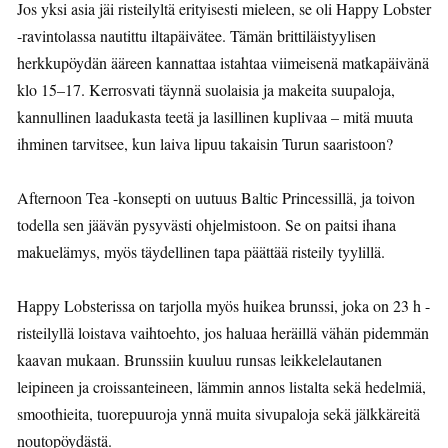
Jos yksi asia jäi risteilyltä erityisesti mieleen, se oli Happy Lobster
-ravintolassa nautittu iltapäivätee. Tämän brittiläistyylisen
herkkupöydän ääreen kannattaa istahtaa viimeisenä matkapäivänä
klo 15–17. Kerrosvati täynnä suolaisia ja makeita suupaloja,
kannullinen laadukasta teetä ja lasillinen kuplivaa – mitä muuta
ihminen tarvitsee, kun laiva lipuu takaisin Turun saaristoon?
Afternoon Tea -konsepti on uutuus Baltic Princessillä, ja toivon
todella sen jäävän pysyvästi ohjelmistoon. Se on paitsi ihana
makuelämys, myös täydellinen tapa päättää risteily tyylillä.
Happy Lobsterissa on tarjolla myös huikea brunssi, joka on 23 h -
risteilyllä loistava vaihtoehto, jos haluaa heräillä vähän pidemmän
kaavan mukaan. Brunssiin kuuluu runsas leikkelelautanen
leipineen ja croissanteineen, lämmin annos listalta sekä hedelmiä,
smoothieita, tuorepuuroja ynnä muita sivupaloja sekä jälkkäreitä
noutopöydästä.