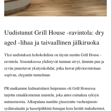
Uudistunut Grill House -ravintola: dry
aged -lihaa ja taivaallinen jälkiruoka
Yksi uudistuksen kohokohdista on täysin uusittu Grill House -
ravintola. Sisustuksessa yhdistyvät tummat sävyt, lämmin puu ja
syvän punertavat yksityiskohdat, jotka luovat pihviravintolaan
sopivan, elegantin tunnelman.
PR-matkamme kulinaristinen huipennus oli Grill Housessa
tarjottu ennakkomenun maistelu, joka antoi esimakua syksyn
uutuusruoista. Alkupalana nautittu glaseerattu vuohenjuusto
sydänsalaatin ja hasselpähkinä-hunajan kera herätti makuhermot,