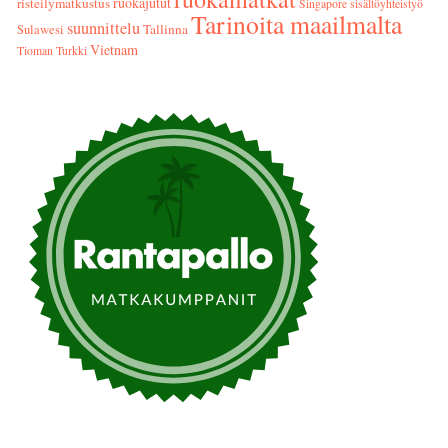
ruokajutut
risteilymatkustus
Singapore
sisältöyhteistyö
Tarinoita maailmalta
suunnittelu
Tallinna
Sulawesi
Vietnam
Tioman
Turkki