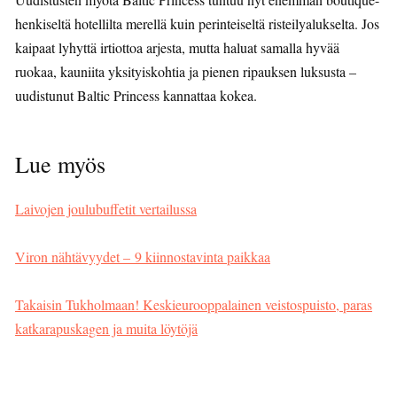
henkiseltä hotellilta merellä kuin perinteiseltä risteilyalukselta. Jos
kaipaat lyhyttä irtiottoa arjesta, mutta haluat samalla hyvää
ruokaa, kauniita yksityiskohtia ja pienen ripauksen luksusta –
uudistunut Baltic Princess kannattaa kokea.
Lue myös
Laivojen joulubuffetit vertailussa
Viron nähtävyydet – 9 kiinnostavinta paikkaa
Takaisin Tukholmaan! Keskieurooppalainen veistospuisto, paras
katkarapuskagen ja muita löytöjä