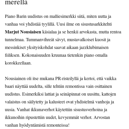
merellä
Piano Barin uudistus on malliesimerkki siitä, miten uutta ja
vanhaa voi yhdistää tyylillä. Uusi ilme on sisustusarkkitehti
Marjut Nousiaisen
käsialaa ja se henkii arvokasta, mutta rentoa
tunnelmaa. Tummanvihreät sävyt, mustavalkoiset kuosit ja
messinkiset yksityiskohdat saavat aikaan jazzklubimaisen
fiiliksen. Kokonaisuuden kruunaa tietenkin piano omalla
korokkeellaan.
Nousiainen oli itse mukana PR-risteilyllä ja kertoi, että vaikka
baari näyttää uudelta, sille tehtiin remontissa vain osittainen
uudistus. Esimerkiksi lattiat ja seinäpinnat on uusittu, kattojen
valaistus on säilytetty ja kalusteet ovat yhdistelmä vanhoja ja
uusia. Vanhat ikkunaverhot käytettiin sisustusverhoina ja
ikkunoihin ripustettiin uudet, kevyemmät verhot. Arvostan
vanhan hyödyntämistä remonteissa!