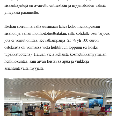
sisäänkäyntejä on avarrettu entisestään ja myymälöiden välisiä
yhteyksiä parannettu.
Itsehän sorruin laivalla uusimaan lähes koko meikkipussini
sisällön ja vähän ihonhoitotuotteitakin, sillä kohdalle osui tarjous,
jota ei voinut ohittaa. Kevätkampanja -25 % yli 100 euron
ostoksista oli voimassa vielä huhtikuun loppuun (ei koske
tupakkatuotteita). Haluan vielä kehaista kosmetiikkamyymälän
henkilökuntaa: sain aivan loistavaa apua ja vinkkejä
asiantuntevalta myyjältä.