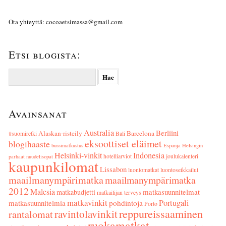
Ota yhteyttä: cocoaetsimassa@gmail.com
Etsi blogista:
Haku:
Avainsanat
Australia
Berliini
Alaskan-risteily
Barcelona
#suomiretki
Bali
eksoottiset eläimet
blogihaaste
bussimatkustus
Espanja
Helsingin
Helsinki-vinkit
Indonesia
hotelliarviot
joulukalenteri
parhaat nuudelisopat
kaupunkilomat
Lissabon
luontomatkat
luontoseikkailut
maailmanympärimatka
maailmanympärimatka
2012
Malesia
matkasuunnitelmat
matkabudjetti
matkailijan terveys
matkavinkit
Portugali
matkasuunnitelmia
pohdintoja
Porto
reppureissaaminen
ravintolavinkit
rantalomat
ruokamatkat